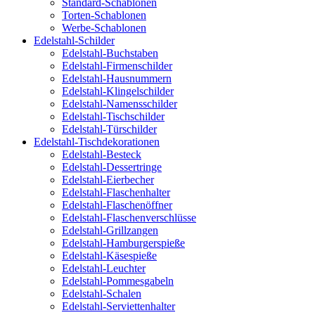
Standard-Schablonen
Torten-Schablonen
Werbe-Schablonen
Edelstahl-Schilder
Edelstahl-Buchstaben
Edelstahl-Firmenschilder
Edelstahl-Hausnummern
Edelstahl-Klingelschilder
Edelstahl-Namensschilder
Edelstahl-Tischschilder
Edelstahl-Türschilder
Edelstahl-Tischdekorationen
Edelstahl-Besteck
Edelstahl-Dessertringe
Edelstahl-Eierbecher
Edelstahl-Flaschenhalter
Edelstahl-Flaschenöffner
Edelstahl-Flaschenverschlüsse
Edelstahl-Grillzangen
Edelstahl-Hamburgerspieße
Edelstahl-Käsespieße
Edelstahl-Leuchter
Edelstahl-Pommesgabeln
Edelstahl-Schalen
Edelstahl-Serviettenhalter