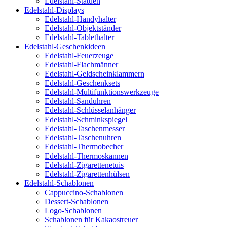
Edelstahl-Statuen
Edelstahl-Displays
Edelstahl-Handyhalter
Edelstahl-Objektständer
Edelstahl-Tablethalter
Edelstahl-Geschenkideen
Edelstahl-Feuerzeuge
Edelstahl-Flachmänner
Edelstahl-Geldscheinklammern
Edelstahl-Geschenksets
Edelstahl-Multifunktionswerkzeuge
Edelstahl-Sanduhren
Edelstahl-Schlüsselanhänger
Edelstahl-Schminkspiegel
Edelstahl-Taschenmesser
Edelstahl-Taschenuhren
Edelstahl-Thermobecher
Edelstahl-Thermoskannen
Edelstahl-Zigarettenetuis
Edelstahl-Zigarettenhülsen
Edelstahl-Schablonen
Cappuccino-Schablonen
Dessert-Schablonen
Logo-Schablonen
Schablonen für Kakaostreuer