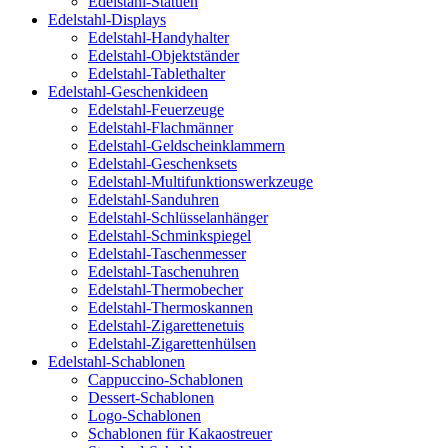
Edelstahl-Statuen
Edelstahl-Displays
Edelstahl-Handyhalter
Edelstahl-Objektständer
Edelstahl-Tablethalter
Edelstahl-Geschenkideen
Edelstahl-Feuerzeuge
Edelstahl-Flachmänner
Edelstahl-Geldscheinklammern
Edelstahl-Geschenksets
Edelstahl-Multifunktionswerkzeuge
Edelstahl-Sanduhren
Edelstahl-Schlüsselanhänger
Edelstahl-Schminkspiegel
Edelstahl-Taschenmesser
Edelstahl-Taschenuhren
Edelstahl-Thermobecher
Edelstahl-Thermoskannen
Edelstahl-Zigarettenetuis
Edelstahl-Zigarettenhülsen
Edelstahl-Schablonen
Cappuccino-Schablonen
Dessert-Schablonen
Logo-Schablonen
Schablonen für Kakaostreuer