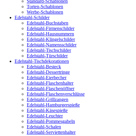
Standard-Schablonen
Torten-Schablonen
Werbe-Schablonen
Edelstahl-Schilder
Edelstahl-Buchstaben
Edelstahl-Firmenschilder
Edelstahl-Hausnummern
Edelstahl-Klingelschilder
Edelstahl-Namensschilder
Edelstahl-Tischschilder
Edelstahl-Türschilder
Edelstahl-Tischdekorationen
Edelstahl-Besteck
Edelstahl-Dessertringe
Edelstahl-Eierbecher
Edelstahl-Flaschenhalter
Edelstahl-Flaschenöffner
Edelstahl-Flaschenverschlüsse
Edelstahl-Grillzangen
Edelstahl-Hamburgerspieße
Edelstahl-Käsespieße
Edelstahl-Leuchter
Edelstahl-Pommesgabeln
Edelstahl-Schalen
Edelstahl-Serviettenhalter